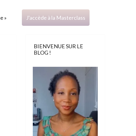
ce »
J'accède à la Masterclass
BIENVENUE SUR LE
BLOG !