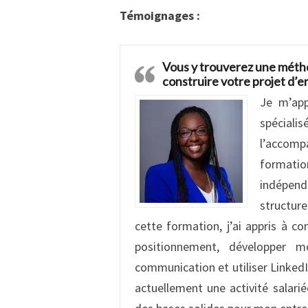
Témoignages :
Vous y trouverez une métho
construire votre projet d’e
Je m’app
spéciali
l’accom
formatio
indépen
structur
cette formation, j’ai appris à con
positionnement, développer 
communication et utiliser LinkedI
actuellement une activité salari