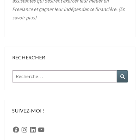
assistantes qui désirent exercer leur métier en
Freelance et gagner leur indépendance financière. {
En
savoir plus
}
RECHERCHER
Rechercher :
Recher
SUIVEZ-MOI !
Facebook
Instagram
LinkedIn
YouTube