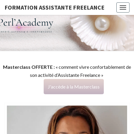
FORMATION ASSISTANTE FREELANCE
Togg
navig
FORMATI
G
ASSISTA
FREELAN
Masterclass OFFERTE :
« comment vivre confortablement de
son activité d’Assistante Freelance »
J'accède à la Masterclass