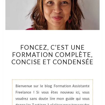
FONCEZ,
FONCEZ, C’EST UNE
C’EST
FORMATION COMPLÈTE,
UNE
CONCISE ET CONDENSÉE
FORMATION
COMPLÈTE,
CONCISE
ET
Bienvenue sur le blog Formation Assistante
CONDENSÉE
Freelance ! Si vous êtes nouveau ici, vous
voudrez sans doute lire mon guide qui vous
donne les 7 actions à réaliser pour trouver des