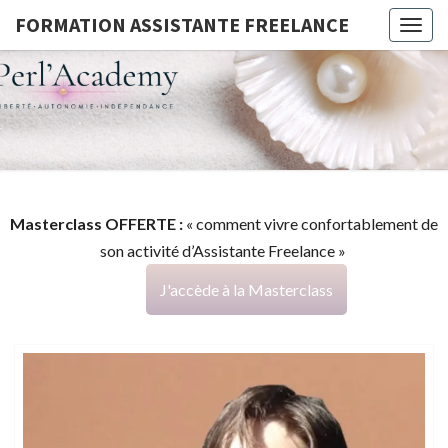
FORMATION ASSISTANTE FREELANCE
Togg
navig
FORMATI
G
ASSISTA
FREELAN
Masterclass OFFERTE :
« comment vivre confortablement de
son activité d’Assistante Freelance »
J'accède à la Masterclass