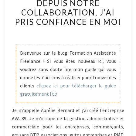
DEPUIS NOTRE
NOTRE
COLLABORATION, J’AI
COLLABORATION,
PRIS CONFIANCE EN MOI
J’AI
PRIS
CONFIANCE
EN
Bienvenue sur le blog Formation Assistante
MOI
Freelance ! Si vous êtes nouveau ici, vous
voudrez sans doute lire mon guide qui vous
donne les 7 actions à réaliser pour trouver des
clients
cliquez ici pour télécharger le guide
gratuitement ! 🙂
Je m’appelle Aurélie Bernard et j’ai créé l’entreprise
AVA 89. Je m’occupe de la gestion administrative et
commerciale pour les entreprises, commerçants,
artisans BTP, associations, autos entreprises et PME.