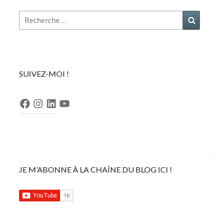
Rechercher :
Recher
SUIVEZ-MOI !
Facebook
Instagram
LinkedIn
YouTube
JE M’ABONNE À LA CHAÎNE DU BLOG ICI !