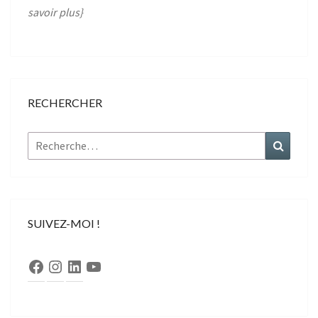
savoir plus
}
RECHERCHER
Rechercher :
Recher
SUIVEZ-MOI !
Facebook
Instagram
LinkedIn
YouTube