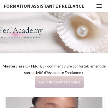
FORMATION ASSISTANTE FREELANCE
Togg
navig
FORMATI
G
ASSISTA
FREELAN
Masterclass OFFERTE :
« comment vivre confortablement de
son activité d’Assistante Freelance »
J'accède à la Masterclass