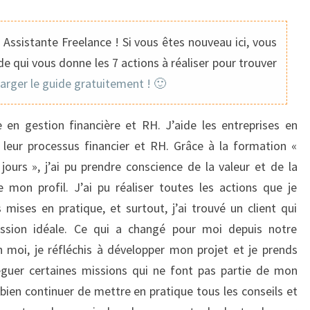
CLIENT
QUI
Assistante Freelance ! Si vous êtes nouveau ici, vous
CORRESPOND
e qui vous donne les 7 actions à réaliser pour trouver
PARFAITEMENT
harger le guide gratuitement ! 🙂
À
MA
e en gestion financière et RH. J’aide les entreprises en
MISSION
leur processus financier et RH. Grâce à la formation «
IDÉALE
jours », j’ai pu prendre conscience de la valeur et de la
mon profil. J’ai pu réaliser toutes les actions que je
 mises en pratique, et surtout, j’ai trouvé un client qui
ssion idéale. Ce qui a changé pour moi depuis notre
en moi, je réfléchis à développer mon projet et je prends
éguer certaines missions qui ne font pas partie de mon
en continuer de mettre en pratique tous les conseils et