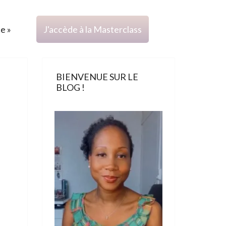
ce »
J'accède à la Masterclass
BIENVENUE SUR LE
BLOG !