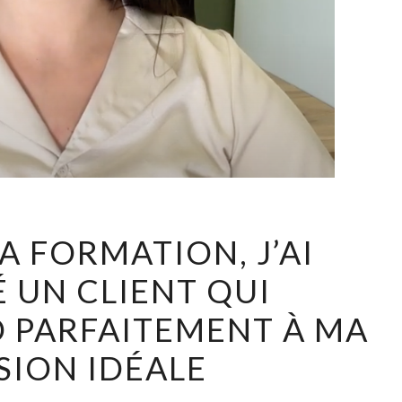
GRÂCE
A FORMATION, J’AI
À
 UN CLIENT QUI
LA
FORMATION,
 PARFAITEMENT À MA
J’AI
SION IDÉALE
TROUVÉ
UN