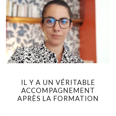
IL
IL Y A UN VÉRITABLE
Y
ACCOMPAGNEMENT
A
APRÈS LA FORMATION
UN
VÉRITABLE
ACCOMPAGNEMENT