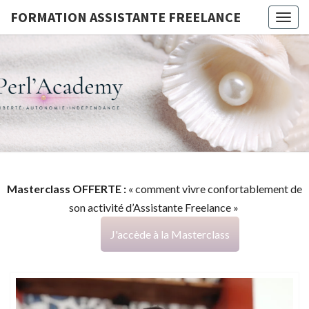
FORMATION ASSISTANTE FREELANCE
Togg
navig
FORMATI
G
ASSISTA
FREELAN
Masterclass OFFERTE :
« comment vivre confortablement de
son activité d’Assistante Freelance »
J'accède à la Masterclass