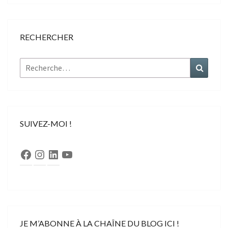
RECHERCHER
Rechercher :
Recher
SUIVEZ-MOI !
Facebook
Instagram
LinkedIn
YouTube
JE M’ABONNE À LA CHAÎNE DU BLOG ICI !