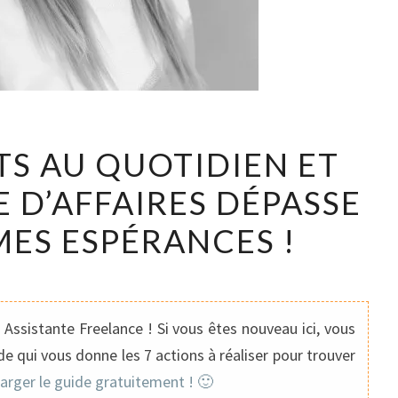
J’AI
NTS AU QUOTIDIEN ET
4
 D’AFFAIRES DÉPASSE
CLIENTS
AU
MES ESPÉRANCES !
QUOTIDIEN
ET
MON
CHIFFRE
Assistante Freelance ! Si vous êtes nouveau ici, vous
D’AFFAIRES
e qui vous donne les 7 actions à réaliser pour trouver
DÉPASSE
harger le guide gratuitement ! 🙂