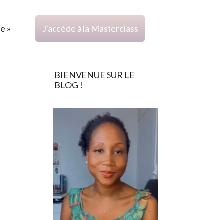
ce »
J'accède à la Masterclass
BIENVENUE SUR LE
BLOG !