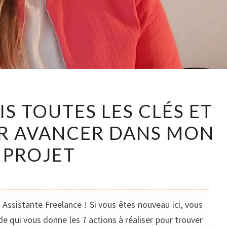
J’AI
IS TOUTES LES CLÉS ET
DÉSORMAIS
R AVANCER DANS MON
TOUTES
LES
PROJET
CLÉS
ET
ASTUCES
POUR
Assistante Freelance ! Si vous êtes nouveau ici, vous
AVANCER
e qui vous donne les 7 actions à réaliser pour trouver