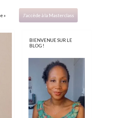
ce »
J'accède à la Masterclass
BIENVENUE SUR LE
BLOG !