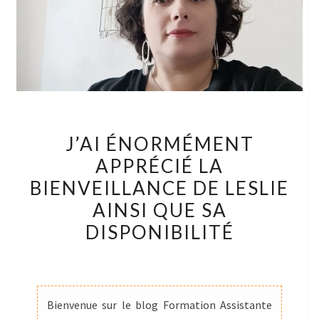
J’AI
J’AI ÉNORMÉMENT
ÉNORMÉMENT
APPRÉCIÉ LA
APPRÉCIÉ
BIENVEILLANCE DE LESLIE
LA
BIENVEILLANCE
AINSI QUE SA
DE
DISPONIBILITÉ
LESLIE
AINSI
QUE
SA
Bienvenue sur le blog Formation Assistante