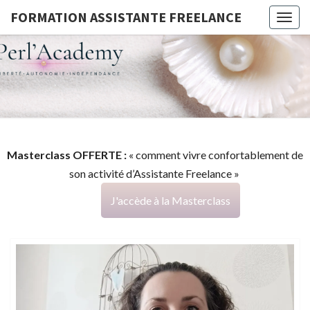
FORMATION ASSISTANTE FREELANCE
Togg
navig
FORMATI
G
ASSISTA
FREELAN
Masterclass OFFERTE :
« comment vivre confortablement de
son activité d’Assistante Freelance »
J'accède à la Masterclass