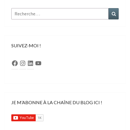
Rechercher :
Recher
SUIVEZ-MOI !
Facebook
Instagram
LinkedIn
YouTube
JE M’ABONNE À LA CHAÎNE DU BLOG ICI !