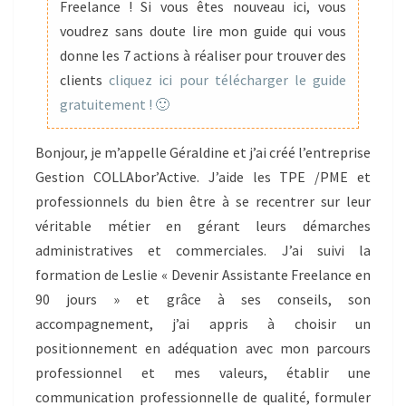
PAS
Freelance ! Si vous êtes nouveau ici, vous
POUR
voudrez sans doute lire mon guide qui vous
ME
donne les 7 actions à réaliser pour trouver des
LANCER
clients
cliquez ici pour télécharger le guide
DANS
gratuitement ! 🙂
L’ENTREPRENEURIAT
Bonjour, je m’appelle Géraldine et j’ai créé l’entreprise
Gestion COLLAbor’Active. J’aide les TPE /PME et
professionnels du bien être à se recentrer sur leur
véritable métier en gérant leurs démarches
administratives et commerciales. J’ai suivi la
formation de Leslie « Devenir Assistante Freelance en
90 jours » et grâce à ses conseils, son
accompagnement, j’ai appris à choisir un
positionnement en adéquation avec mon parcours
professionnel et mes valeurs, établir une
communication professionnelle de qualité, formuler