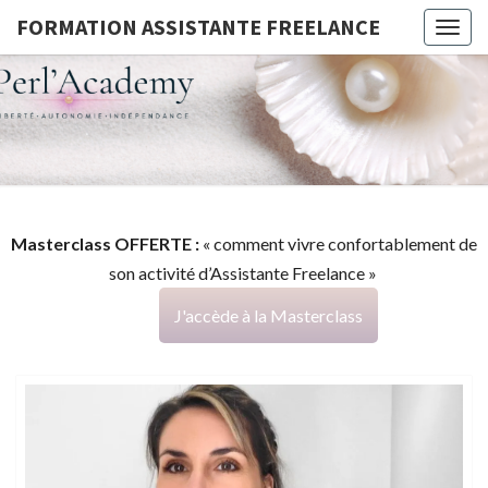
FORMATION ASSISTANTE FREELANCE
Togg
navig
FORMATI
G
ASSISTA
FREELAN
Masterclass OFFERTE :
« comment vivre confortablement de
son activité d’Assistante Freelance »
J'accède à la Masterclass