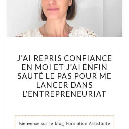
J’AI
J’AI REPRIS CONFIANCE
REPRIS
EN MOI ET J’AI ENFIN
CONFIANCE
SAUTÉ LE PAS POUR ME
EN
MOI
LANCER DANS
ET
L’ENTREPRENEURIAT
J’AI
ENFIN
SAUTÉ
LE
Bienvenue sur le blog Formation Assistante