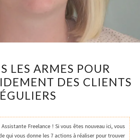
J’AI
ES LES ARMES POUR
TOUTES
IDEMENT DES CLIENTS
LES
ARMES
ÉGULIERS
POUR
TROUVER
RAPIDEMENT
DES
Assistante Freelance ! Si vous êtes nouveau ici, vous
CLIENTS
e qui vous donne les 7 actions à réaliser pour trouver