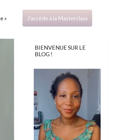
ce »
J'accède à la Masterclass
BIENVENUE SUR LE
BLOG !