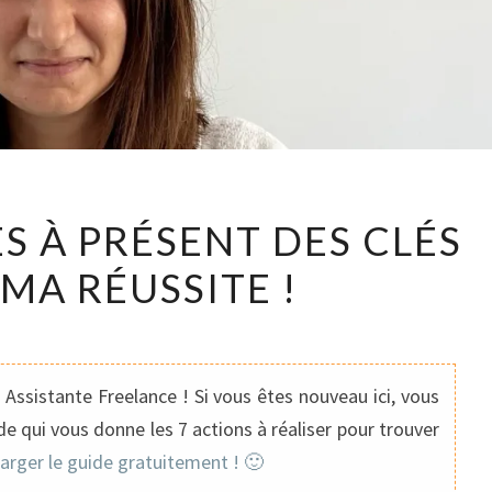
JE
ÈS À PRÉSENT DES CLÉS
DISPOSE
MA RÉUSSITE !
DÈS
À
PRÉSENT
DES
Assistante Freelance ! Si vous êtes nouveau ici, vous
CLÉS
e qui vous donne les 7 actions à réaliser pour trouver
POUR
harger le guide gratuitement ! 🙂
MA