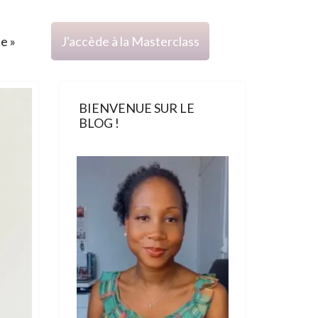
ce »
J'accède à la Masterclass
BIENVENUE SUR LE
BLOG !