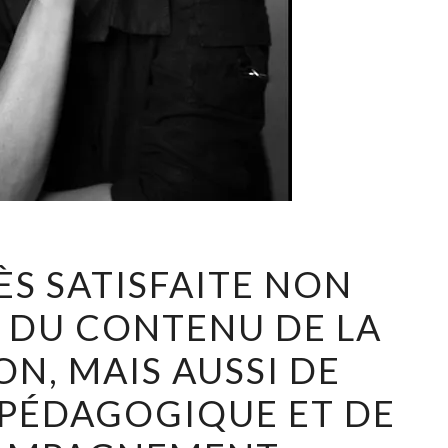
JE
RÈS SATISFAITE NON
SUIS
 DU CONTENU DE LA
TRÈS
SATISFAITE
N, MAIS AUSSI DE
NON
 PÉDAGOGIQUE ET DE
SEULEMENT
DU