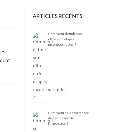
ARTICLES RÉCENTS
Comment définir son
offre en 5 étapes
incontournables ?
ses
ement
Comment se débarrasser
du syndrome de
l’imposteur ?