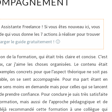
COMPAGNEMENT
CONTENU
DE
LA
Assistante Freelance ! Si vous êtes nouveau ici, vous
FORMATION,
e qui vous donne les 7 actions à réaliser pour trouver
MAIS
harger le guide gratuitement ! 🙂
AUSSI
DE
on de la formation, qui était très claire et concise. C’est
L’APPROCHE
, car j’aime les choses organisées. Le contenu était
PÉDAGOGIQUE
xemples concrets pour que l’aspect théorique ne soit pas
ET
ciable, on se sent accompagnée. Pour ma part étant en
DE
me sens moins en demande mais pour celles qui se lancent
L’ACCOMPAGNEMENT
e prendre confiance. Pour conclure je suis très satisfaite
ormation, mais aussi de l’approche pédagogique et de
s déjà recommandé cette formation à une collègue qui