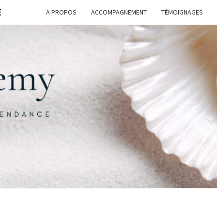
E
A PROPOS
ACCOMPAGNEMENT
TÉMOIGNAGES
FORM
G
ASSI
FREE