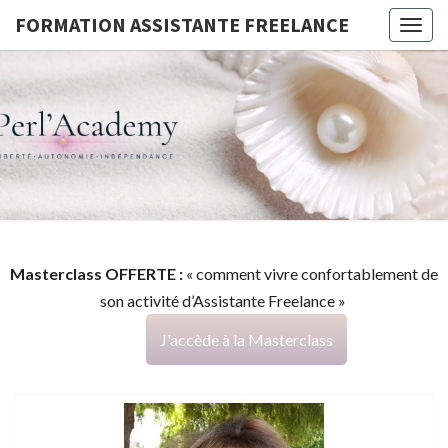
FORMATION ASSISTANTE FREELANCE
Togg
navig
FORMATI
G
ASSISTA
FREELAN
Masterclass OFFERTE :
« comment vivre confortablement de
son activité d’Assistante Freelance »
J'accède à la Masterclass