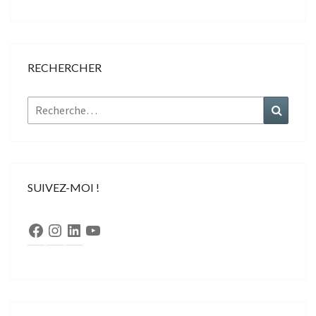
RECHERCHER
Rechercher :
Recher
SUIVEZ-MOI !
Facebook
Instagram
LinkedIn
YouTube