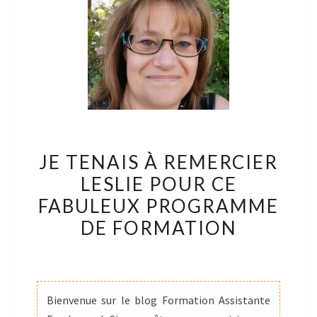
JE
JE TENAIS À REMERCIER
TENAIS
LESLIE POUR CE
À
FABULEUX PROGRAMME
REMERCIER
LESLIE
DE FORMATION
POUR
CE
FABULEUX
PROGRAMME
Bienvenue sur le blog Formation Assistante