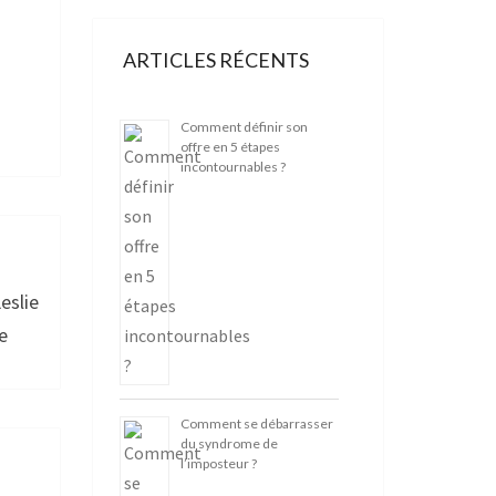
ARTICLES RÉCENTS
Comment définir son
offre en 5 étapes
incontournables ?
eslie
e
Comment se débarrasser
du syndrome de
l’imposteur ?