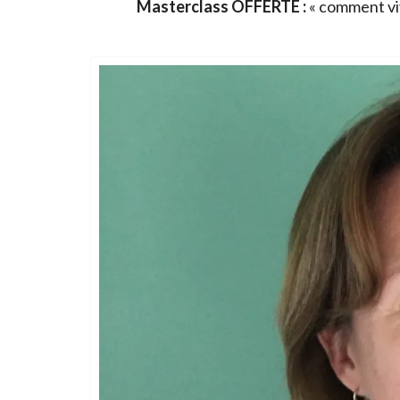
Masterclass OFFERTE :
« comment viv