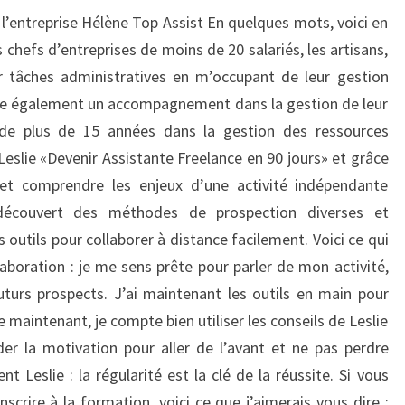
 l’entreprise Hélène Top Assist En quelques mots, voici en
s chefs d’entreprises de moins de 20 salariés, les artisans,
 tâches administratives en m’occupant de leur gestion
ose également un accompagnement dans la gestion de leur
e de plus de 15 années dans la gestion des ressources
Leslie «Devenir Assistante Freelance en 90 jours» et grâce
r et comprendre les enjeux d’une activité indépendante
i découvert des méthodes de prospection diverses et
 outils pour collaborer à distance facilement. Voici ce qui
aboration : je me sens prête pour parler de mon activité,
turs prospects. J’ai maintenant les outils en main pour
e maintenant, je compte bien utiliser les conseils de Leslie
r la motivation pour aller de l’avant et ne pas perdre
 Leslie : la régularité est la clé de la réussite. Si vous
nscrire à la formation, voici ce que j’aimerais vous dire :