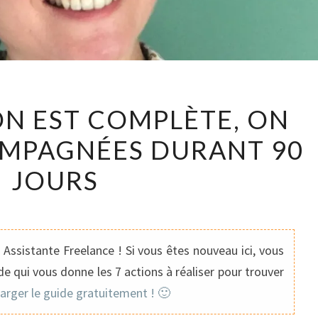
LA
N EST COMPLÈTE, ON
FORMATION
OMPAGNÉES DURANT 90
EST
COMPLÈTE,
JOURS
ON
SE
SENT
ACCOMPAGNÉES
Assistante Freelance ! Si vous êtes nouveau ici, vous
DURANT
e qui vous donne les 7 actions à réaliser pour trouver
90
harger le guide gratuitement ! 🙂
JOURS