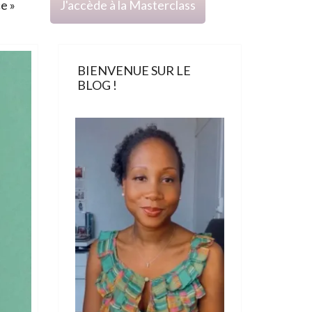
ce »
J'accède à la Masterclass
BIENVENUE SUR LE
BLOG !