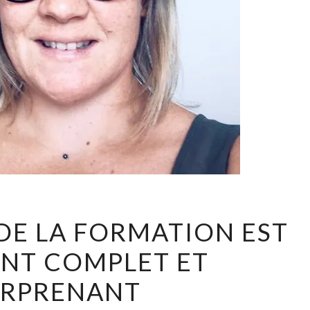
LE
DE LA FORMATION EST
CONTENU
NT COMPLET ET
DE
LA
URPRENANT
FORMATION