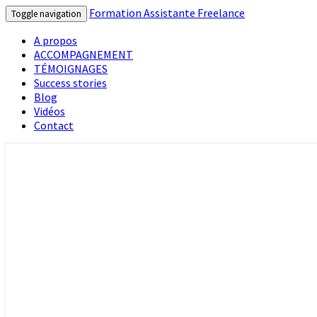
Formation Assistante Freelance
Toggle navigation
A propos
ACCOMPAGNEMENT
TÉMOIGNAGES
Success stories
Blog
Vidéos
Contact
G
Formation Assistante Freelance