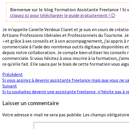
une
personne
Bienvenue sur le blog Formation Assistante Freelance ! Si v
bienveillante
cliquez ici pour télécharger le guide gratuitement ! 🙂
et
passionnée
Je m’appelle Canelle Verdoux Claret et je suis en cours de créat
par
Artisans Professions libérales et Professionnels du Tourisme. Je s
ce
» et grâce à ses conseils et à son accompagnement, j’ai appris à
qu’elle
commerciale à l’aide des nombreux outils digitaux disponibles et 
fait
depuis notre collaboration. Je compte bien utiliser les conseils 
commerciale. Si vous hésitez à vous inscrire à la formation, j’aim
ce qu’elle fait. Elle saura par le biais de cette formation vous aig
Navigation
Précédent
Si vous aspirez à devenir assistante freelance mais que vous ne 
d'article
Suivant
Si tu souhaites devenir une assistante freelance, n’hésite pas à r
Laisser un commentaire
Votre adresse e-mail ne sera pas publiée.
Les champs obligatoire