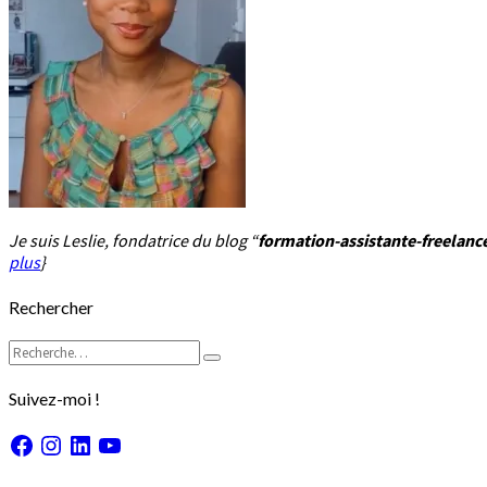
Je suis Leslie, fondatrice du blog “
formation-assistante-freelan
plus
}
Rechercher
Rechercher :
Recherche
Suivez-moi !
Facebook
Instagram
LinkedIn
YouTube