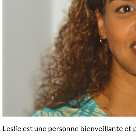
Leslie
Leslie est une personne bienveillante et p
est