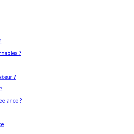
rnables ?
teur ?
eelance ?
ce