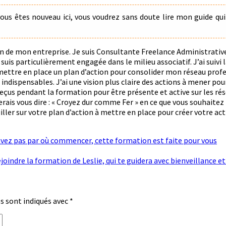
ous êtes nouveau ici, vous voudrez sans doute lire mon guide qui 
ion de mon entreprise. Je suis Consultante Freelance Administrati
uis particulièrement engagée dans le milieu associatif. J’ai suivi 
 mettre en place un plan d’action pour consolider mon réseau prof
indispensables. J’ai une vision plus claire des actions à mener po
reçus pendant la formation pour être présente et active sur les ré
erais vous dire : « Croyez dur comme Fer » en ce que vous souhaitez
uiller sur votre plan d’action à mettre en place pour créer votre act
savez pas par où commencer, cette formation est faite pour vous
ejoindre la formation de Leslie, qui te guidera avec bienveillance 
s sont indiqués avec
*