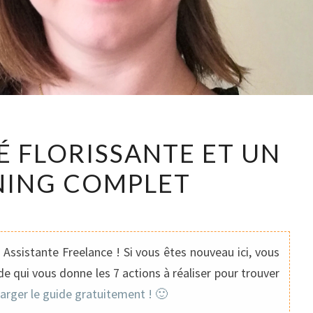
UNE
É FLORISSANTE ET UN
ACTIVITÉ
NING COMPLET
FLORISSANTE
ET
UN
PLANNING
Assistante Freelance ! Si vous êtes nouveau ici, vous
COMPLET
e qui vous donne les 7 actions à réaliser pour trouver
harger le guide gratuitement ! 🙂