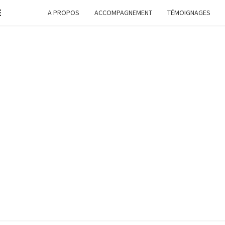
E
A PROPOS
ACCOMPAGNEMENT
TÉMOIGNAGES
FORM
G
ASSI
FREE