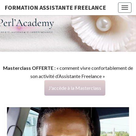
FORMATION ASSISTANTE FREELANCE
Togg
navig
FORMATI
G
ASSISTA
FREELAN
Masterclass OFFERTE :
« comment vivre confortablement de
son activité d’Assistante Freelance »
J'accède à la Masterclass