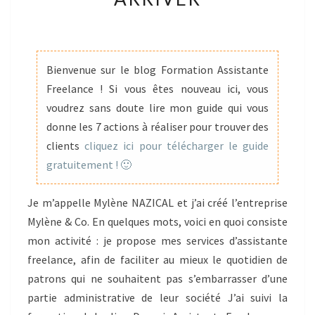
TOUT
EST
POSSIBLE
LORSQU’ON
Bienvenue sur le blog Formation Assistante
SE
Freelance ! Si vous êtes nouveau ici, vous
DONNE
voudrez sans doute lire mon guide qui vous
LES
donne les 7 actions à réaliser pour trouver des
MOYENS
clients
cliquez ici pour télécharger le guide
D’Y
gratuitement ! 🙂
ARRIVER
Je m’appelle Mylène NAZICAL et j’ai créé l’entreprise
Mylène & Co. En quelques mots, voici en quoi consiste
mon activité : je propose mes services d’assistante
freelance, afin de faciliter au mieux le quotidien de
patrons qui ne souhaitent pas s’embarrasser d’une
partie administrative de leur société J’ai suivi la