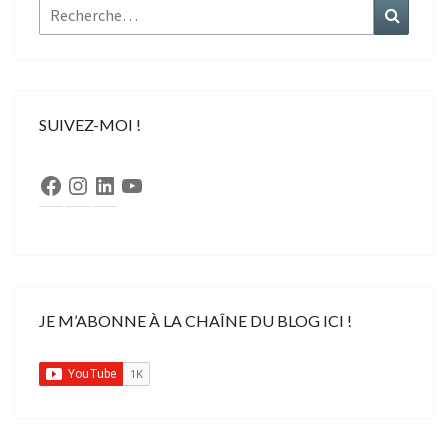
Rechercher :
Recher
SUIVEZ-MOI !
Facebook
Instagram
LinkedIn
YouTube
JE M’ABONNE À LA CHAÎNE DU BLOG ICI !