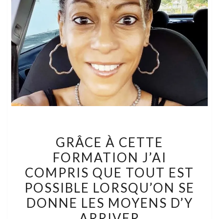
GRÂCE
GRÂCE À CETTE
À
FORMATION J’AI
CETTE
COMPRIS QUE TOUT EST
FORMATION
J’AI
POSSIBLE LORSQU’ON SE
COMPRIS
DONNE LES MOYENS D’Y
QUE
ARRIVER