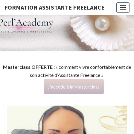
FORMATION ASSISTANTE FREELANCE
Togg
navig
FORMATI
G
ASSISTA
FREELAN
Masterclass OFFERTE :
« comment vivre confortablement de
son activité d’Assistante Freelance »
J'accède à la Masterclass