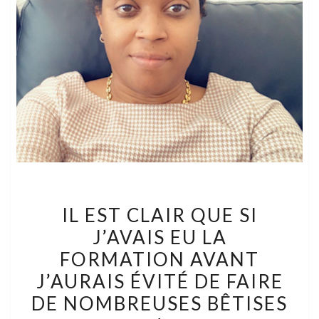
IL
IL EST CLAIR QUE SI
EST
J’AVAIS EU LA
CLAIR
FORMATION AVANT
QUE
SI
J’AURAIS ÉVITÉ DE FAIRE
J’AVAIS
DE NOMBREUSES BÊTISES
EU