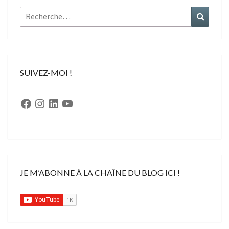
Rechercher :
Recher
SUIVEZ-MOI !
Facebook
Instagram
LinkedIn
YouTube
JE M’ABONNE À LA CHAÎNE DU BLOG ICI !