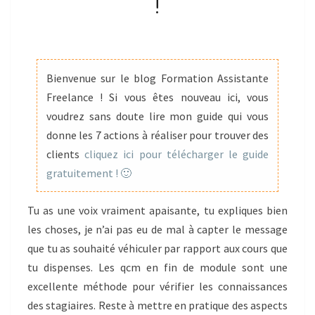
!
LA
FORMATION
AVANT
J’AURAIS
Bienvenue sur le blog Formation Assistante
ÉVITÉ
Freelance ! Si vous êtes nouveau ici, vous
DE
voudrez sans doute lire mon guide qui vous
FAIRE
donne les 7 actions à réaliser pour trouver des
DE
clients
cliquez ici pour télécharger le guide
NOMBREUSES
gratuitement ! 🙂
BÊTISES
!
Tu as une voix vraiment apaisante, tu expliques bien
les choses, je n’ai pas eu de mal à capter le message
que tu as souhaité véhiculer par rapport aux cours que
tu dispenses. Les qcm en fin de module sont une
excellente méthode pour vérifier les connaissances
des stagiaires. Reste à mettre en pratique des aspects