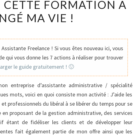
 CETTE FORMATION A
UNE
MISSION
NGÉ MA VIE !
PONCTUELLE,
CETTE
FORMATION
A
Assistante Freelance ! Si vous êtes nouveau ici, vous
CHANGÉ
e qui vous donne les 7 actions à réaliser pour trouver
MA
harger le guide gratuitement ! 🙂
VIE
!
on entreprise d’assistante administrative / spécialité
es mots, voici en quoi consiste mon activité : J’aide les
 et professionnels du libéral à se libérer du temps pour se
e en proposant de la gestion administrative, des services
ctif étant de fidéliser les clients et de développer leur
ventes fait également partie de mon offre ainsi que les