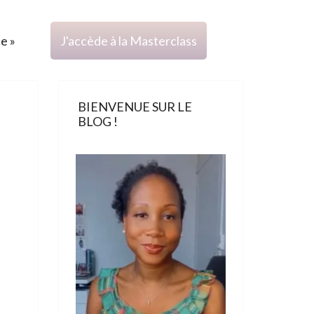
ce »
J'accède à la Masterclass
BIENVENUE SUR LE
BLOG !