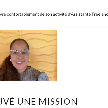
re confortablement de son activité d’Assistante Freelan
J’AI
OUVÉ UNE MISSION
TROUVÉ