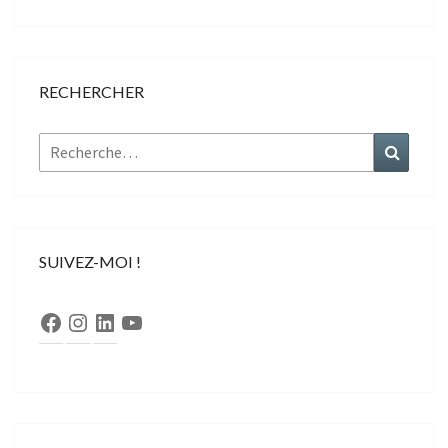
RECHERCHER
Rechercher :
Recher
SUIVEZ-MOI !
Facebook
Instagram
LinkedIn
YouTube