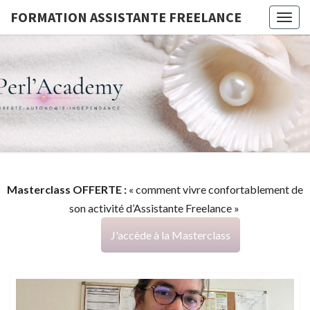
FORMATION ASSISTANTE FREELANCE
Togg
navig
FORMATI
G
ASSISTA
FREELAN
Masterclass OFFERTE :
« comment vivre confortablement de
son activité d’Assistante Freelance »
J'accède à la Masterclass