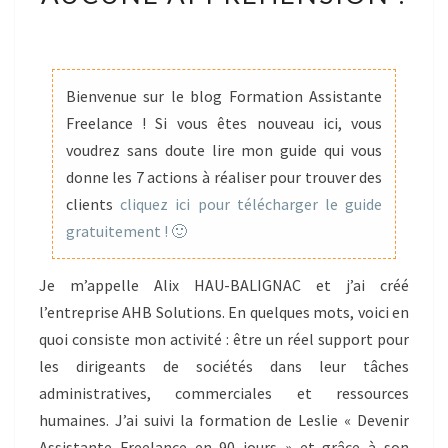
DE
LESLIE
POUR
ALLER
Bienvenue sur le blog Formation Assistante
DÉMARCHER
Freelance ! Si vous êtes nouveau ici, vous
LES
voudrez sans doute lire mon guide qui vous
PROSPECTS
donne les 7 actions à réaliser pour trouver des
SANS
clients
cliquez ici pour télécharger le guide
AUCUNE
gratuitement ! 🙂
APPRÉHENSION
!
Je m’appelle Alix HAU-BALIGNAC et j’ai créé
l’entreprise AHB Solutions. En quelques mots, voici en
quoi consiste mon activité : être un réel support pour
les dirigeants de sociétés dans leur tâches
administratives, commerciales et ressources
humaines. J’ai suivi la formation de Leslie « Devenir
Assistante Freelance en 90 jours » et grâce à son