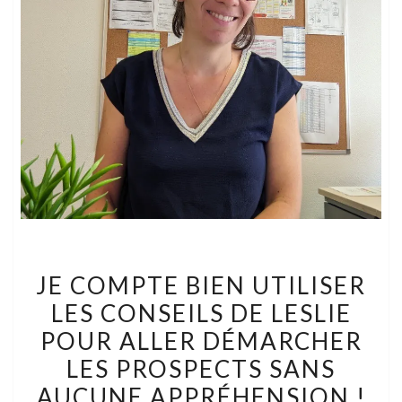
JE
JE COMPTE BIEN UTILISER
COMPTE
LES CONSEILS DE LESLIE
BIEN
POUR ALLER DÉMARCHER
UTILISER
LES
LES PROSPECTS SANS
CONSEILS
AUCUNE APPRÉHENSION !