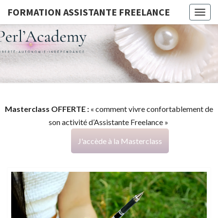
FORMATION ASSISTANTE FREELANCE
Togg
navig
FORMATI
G
ASSISTA
FREELAN
Masterclass OFFERTE :
« comment vivre confortablement de
son activité d’Assistante Freelance »
J'accède à la Masterclass