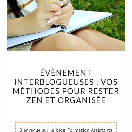
ÉVÈNEMENT
ÉVÈNEMENT
INTERBLOGUEUSES
INTERBLOGUEUSES : VOS
:
MÉTHODES POUR RESTER
VOS
MÉTHODES
ZEN ET ORGANISÉE
POUR
RESTER
ZEN
ET
Bienvenue sur le blog Formation Assistante