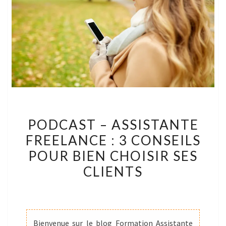
PODCAST
PODCAST – ASSISTANTE
–
FREELANCE : 3 CONSEILS
ASSISTANTE
POUR BIEN CHOISIR SES
FREELANCE
:
CLIENTS
3
CONSEILS
POUR
BIEN
Bienvenue sur le blog Formation Assistante