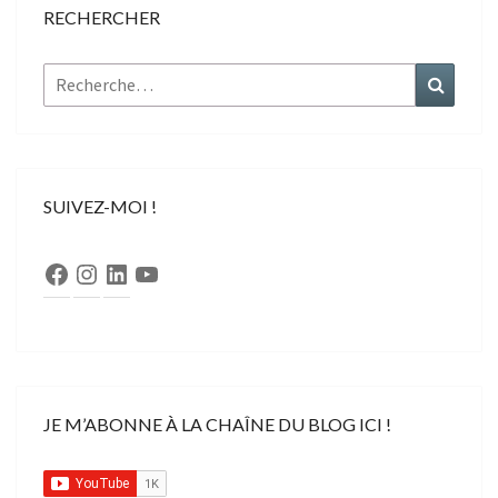
RECHERCHER
Rechercher :
Recher
SUIVEZ-MOI !
Facebook
Instagram
LinkedIn
YouTube
JE M’ABONNE À LA CHAÎNE DU BLOG ICI !