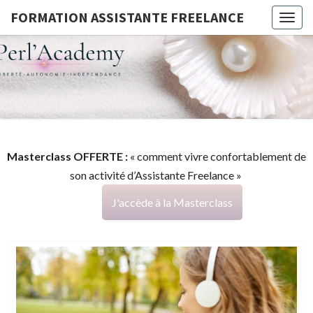
FORMATION ASSISTANTE FREELANCE
Togg
navig
FORMATI
G
ASSISTA
FREELAN
Masterclass OFFERTE :
« comment vivre confortablement de
son activité d’Assistante Freelance »
J'accède à la Masterclass