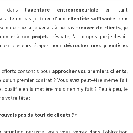
e dans l’
aventure entrepreneuriale
en tant
nais de ne pas justifier d’une
clientèle suffisante
pour
nsciente que si je venais à ne pas
trouver de clients
, je
renoncer à mon
projet
.
Très vite, j’ai compris que je devais
n
en plusieurs étapes pour
décrocher mes premières
s efforts consentis pour
approcher vos premiers clients
,
e qu’un premier contrat ? Vous avez peut-être même fait
 qualifié en la matière mais rien n’y fait ? Peu à peu, le
s votre tête :
trouvais pas du tout de clients ? »
la situation persiste, vous vous verrez dans l’obligation