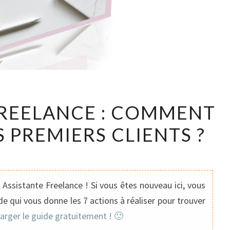
ASSISTANTE
FREELANCE : COMMENT
FREELANCE
 PREMIERS CLIENTS ?
:
COMMENT
TROUVER
SES
Assistante Freelance ! Si vous êtes nouveau ici, vous
PREMIERS
e qui vous donne les 7 actions à réaliser pour trouver
CLIENTS
harger le guide gratuitement ! 🙂
?