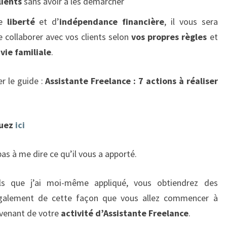
lients
sans avoir à les démarcher
de
liberté
et d’
indépendance financière
, il vous sera
e collaborer avec vos clients selon
vos propres règles
et
 vie familiale
.
er le guide :
Assistante Freelance : 7 actions à réaliser
quez
ici
pas à me dire ce qu’il vous a apporté.
ils que j’ai moi-même appliqué, vous obtiendrez des
également de cette façon que vous allez commencer à
ovenant de votre
activité d’Assistante Freelance
.