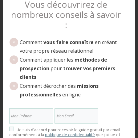
Vous découvrirez de
que vous aurez gagné en assurance.
nombreux conseils à savoir
7- Trouvez vos premiers clients
:
Il est maintenant temps de se retrousser les manches
pour décrocher vos premières missions
Comment
vous faire connaître
en créant
professionnelles. Pour cela, je vous conseille de ne
votre propre réseau relationnel
négliger aucune piste. Si j’en crois mon expérience,
Comment appliquer les
méthodes de
pour mettre toutes les chances de mon côté, j’ai mis
prospection
pour
trouver vos premiers
en place une stratégie de prospection commerciale
clients
en ligne et hors ligne.
Comment décrocher des
missions
professionnelles
en ligne
Tout d’abord, j’ai procédé à la mise à jour de mes
profils relatifs aux réseaux sociaux professionnels sur
Linkedin, Viadeo et Facebook. Ensuite, je n’ai pas
hésité à m’inscrire sur les plateformes en ligne de
Je suis d'accord pour recevoir le guide gratuit par email
mise en relation entre professionnels et freelances.
conformément à la
politique de confidentialité
que j'ai lue et