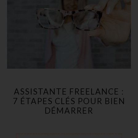
ASSISTANTE
ASSISTANTE FREELANCE :
FREELANCE
7 ÉTAPES CLÉS POUR BIEN
:
DÉMARRER
7
ÉTAPES
CLÉS
POUR