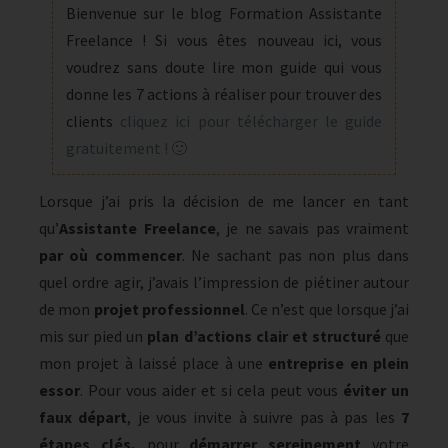
Bienvenue sur le blog Formation Assistante
BIEN
Freelance ! Si vous êtes nouveau ici, vous
DÉMARRER
voudrez sans doute lire mon guide qui vous
donne les 7 actions à réaliser pour trouver des
clients
cliquez ici pour télécharger le guide
gratuitement ! 🙂
Lorsque j’ai pris la décision de me lancer en tant
qu’
Assistante Freelance
, je ne savais pas vraiment
par où commencer
. Ne sachant pas non plus dans
quel ordre agir, j’avais l’impression de piétiner autour
de mon
projet professionnel
. Ce n’est que lorsque j’ai
mis sur pied un
plan d’actions clair et structuré
que
mon projet à laissé place à une
entreprise en plein
essor
. Pour vous aider et si cela peut vous
éviter un
faux départ
, je vous invite à suivre pas à pas les
7
étapes clés,
pour
démarrer sereinement
votre