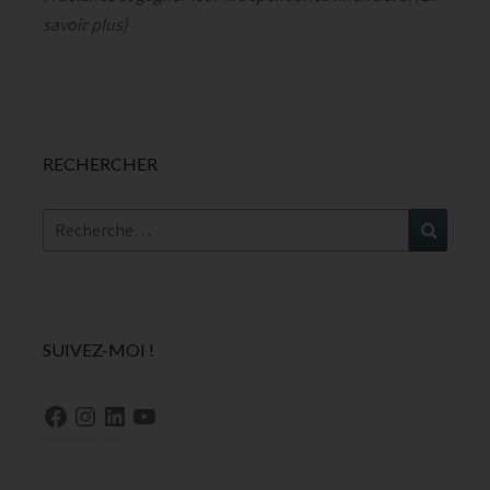
savoir plus
}
RECHERCHER
Rechercher :
Recher
SUIVEZ-MOI !
Facebook
Instagram
LinkedIn
YouTube