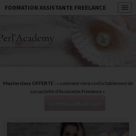
FORMATION ASSISTANTE FREELANCE
Togg
navig
FORMATI
G
ASSISTA
FREELAN
Masterclass OFFERTE :
« comment vivre confortablement de
son activité d’Assistante Freelance »
J'accède à la Masterclass