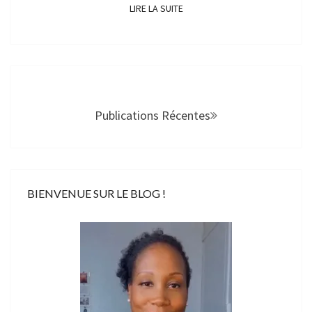
LIRE LA SUITE
LIRE LA SUITE
Navigation
au
sein
Publications Récentes
des
articles
BIENVENUE SUR LE BLOG !