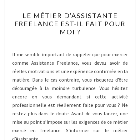
LE
LE MÉTIER D’ASSISTANTE
MÉTIER
FREELANCE EST-IL FAIT POUR
D’ASSISTANTE
MOI ?
FREELANCE
EST-
IL
Il me semble important de rappeler que pour exercer
FAIT
comme Assistante Freelance, vous devez avoir de
POUR
réelles motivations et une expérience confirmée en la
MOI
matière. Dans le cas contraire, vous risquerez d’être
?
découragée à la moindre turbulence. Vous hésitez
encore en vous demandant si cette activité
professionnelle est réellement faite pour vous ? Ne
restez plus dans le doute. Avant de vous lancer, une
mise au point s’impose sur les exigences de ce métier
exercé en freelance. S’informer sur le métier
d’Assistante…