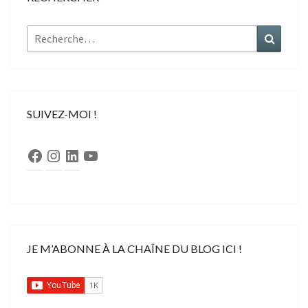
Rechercher :
Recher
SUIVEZ-MOI !
Facebook
Instagram
LinkedIn
YouTube
JE M’ABONNE À LA CHAÎNE DU BLOG ICI !