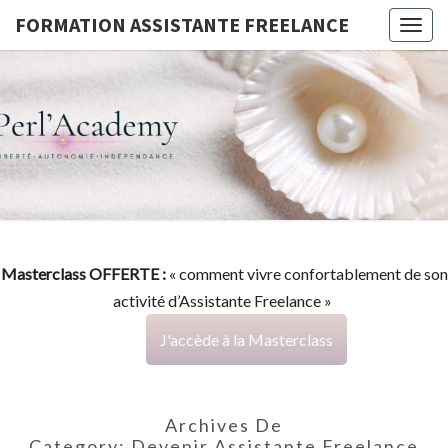
FORMATION ASSISTANTE FREELANCE
Togg
navig
FORMATI
G
ASSISTA
FREELAN
Masterclass OFFERTE :
« comment vivre confortablement de son
activité d’Assistante Freelance »
J'accède à la Masterclass
Archives De
Category:
Devenir Assistante Freelance