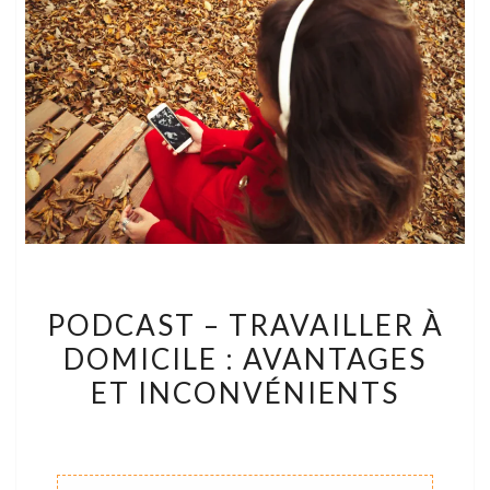
PODCAST
PODCAST – TRAVAILLER À
–
DOMICILE : AVANTAGES
TRAVAILLER
ET INCONVÉNIENTS
À
DOMICILE
:
AVANTAGES