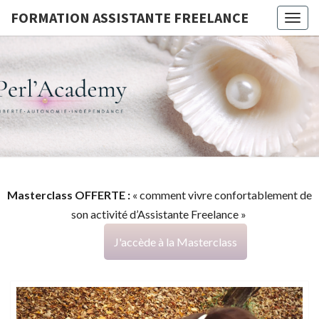
FORMATION ASSISTANTE FREELANCE
Togg
navig
FORMATI
G
ASSISTA
FREELAN
Masterclass OFFERTE :
« comment vivre confortablement de
son activité d’Assistante Freelance »
J'accède à la Masterclass