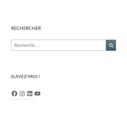
RECHERCHER
Rechercher :
Recher
SUIVEZ-MOI !
Facebook
Instagram
LinkedIn
YouTube