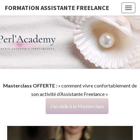
FORMATION ASSISTANTE FREELANCE
Togg
navig
FORMATI
G
ASSISTA
FREELAN
Masterclass OFFERTE :
« comment vivre confortablement de
son activité d’Assistante Freelance »
J'accède à la Masterclass