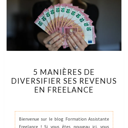
5
5 MANIÈRES DE
MANIÈRES
DIVERSIFIER SES REVENUS
DE
EN FREELANCE
DIVERSIFIER
SES
REVENUS
EN
Bienvenue sur le blog Formation Assistante
FREELANCE
Freelance ! Si vous êtes nouveau ici, vous