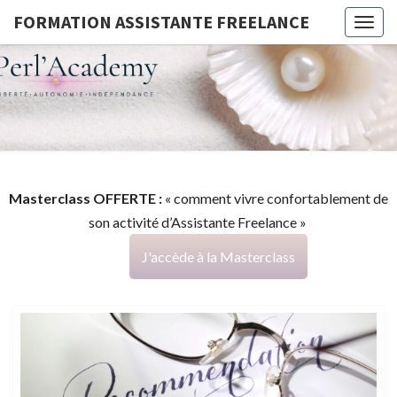
FORMATION ASSISTANTE FREELANCE
Togg
navig
FORMATI
G
ASSISTA
FREELAN
Masterclass OFFERTE :
« comment vivre confortablement de
son activité d’Assistante Freelance »
J'accède à la Masterclass