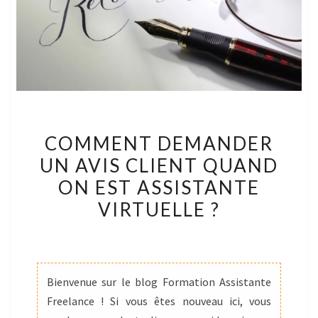
COMMENT
COMMENT DEMANDER
DEMANDER
UN AVIS CLIENT QUAND
UN
ON EST ASSISTANTE
AVIS
CLIENT
VIRTUELLE ?
QUAND
ON
EST
ASSISTANTE
Bienvenue sur le blog Formation Assistante
VIRTUELLE
Freelance ! Si vous êtes nouveau ici, vous