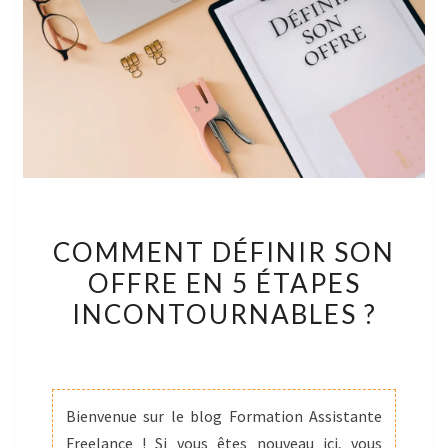
COMMENT
COMMENT DÉFINIR SON
DÉFINIR
OFFRE EN 5 ÉTAPES
SON
INCONTOURNABLES ?
OFFRE
EN
5
ÉTAPES
Bienvenue sur le blog Formation Assistante
INCONTOURNABLES
Freelance ! Si vous êtes nouveau ici, vous
?