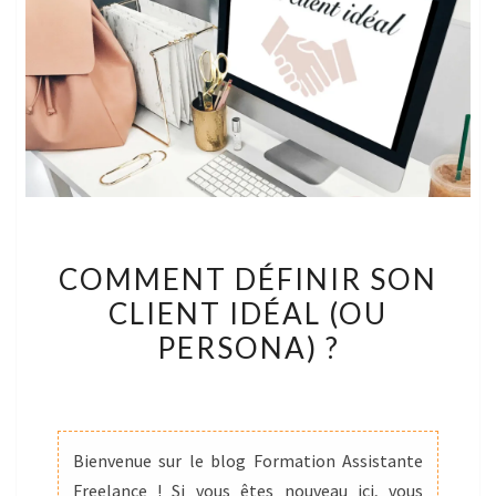
COMMENT
COMMENT DÉFINIR SON
DÉFINIR
CLIENT IDÉAL (OU
SON
PERSONA) ?
CLIENT
IDÉAL
(OU
PERSONA)
Bienvenue sur le blog Formation Assistante
?
Freelance ! Si vous êtes nouveau ici, vous