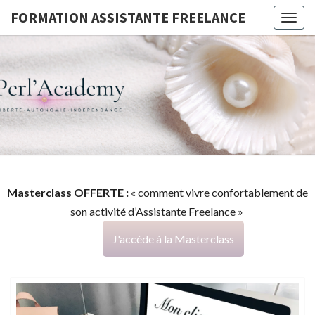
FORMATION ASSISTANTE FREELANCE
Togg
navig
FORMATI
G
ASSISTA
FREELAN
Masterclass OFFERTE :
« comment vivre confortablement de
son activité d’Assistante Freelance »
J'accède à la Masterclass