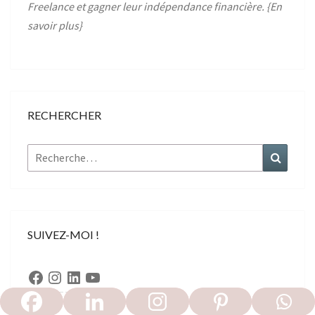
Freelance et gagner leur indépendance financière. {
En
savoir plus
}
RECHERCHER
Rechercher :
Recher
SUIVEZ-MOI !
Facebook
Instagram
LinkedIn
YouTube