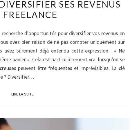
DIVERSIFIER SES REVENUS
MANIÈRES
 FREELANCE
DE
DIVERSIFIER
SES
a recherche d’opportunités pour diversifier vos revenus en
REVENUS
vous avez bien raison de ne pas compter uniquement sur
EN
s avez sûrement déjà entendu cette expression : « Ne
FREELANCE
me panier ». Cela est particulièrement vrai lorsqu’on se
 creuses peuvent être fréquentes et imprévisibles. La clé
re ? Diversifier…
LIRE LA SUITE
LIRE LA SUITE