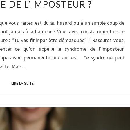
 DE L’IMPOSTEUR ?
DÉBARRASSER
DU
SYNDROME
que vous faites est dû au hasard ou à un simple coup de
DE
ont jamais à la hauteur ? Vous avez constamment cette
L’IMPOSTEUR
mure : “Tu vas finir par être démasquée” ? Rassurez-vous,
?
enter ce qu’on appelle le syndrome de l’imposteur.
comparaison permanente aux autres… Ce syndrome peut
ussite. Mais…
LIRE LA SUITE
LIRE LA SUITE