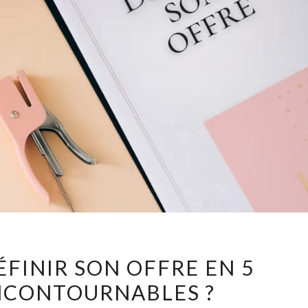
COMMENT
INIR SON OFFRE EN 5
DÉFINIR
NCONTOURNABLES ?
SON