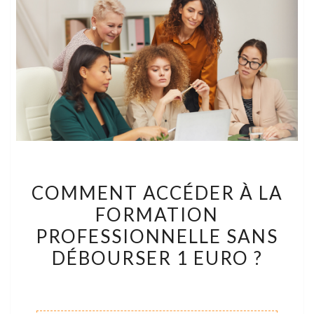
COMMENT
COMMENT ACCÉDER À LA
ACCÉDER
FORMATION
À
PROFESSIONNELLE SANS
LA
FORMATION
DÉBOURSER 1 EURO ?
PROFESSIONNELLE
SANS
DÉBOURSER