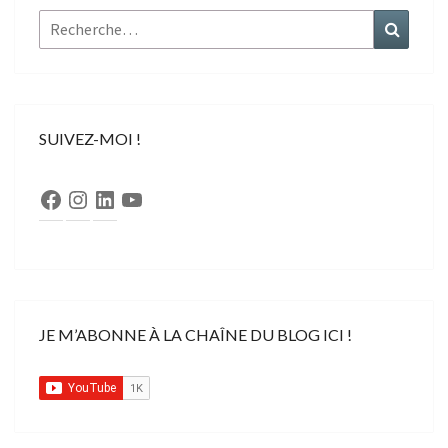
Rechercher :
Recher
SUIVEZ-MOI !
Facebook
Instagram
LinkedIn
YouTube
JE M’ABONNE À LA CHAÎNE DU BLOG ICI !