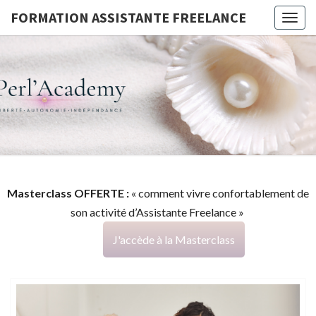
FORMATION ASSISTANTE FREELANCE
Togg
navig
FORMATI
G
ASSISTA
FREELAN
Masterclass OFFERTE :
« comment vivre confortablement de
son activité d’Assistante Freelance »
J'accède à la Masterclass