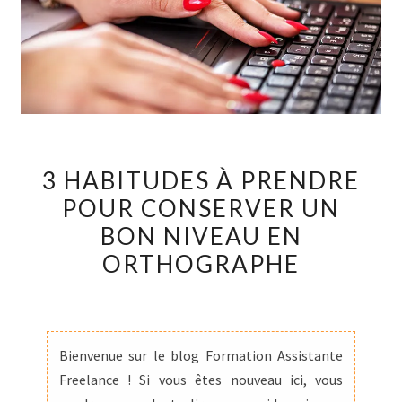
3
3 HABITUDES À PRENDRE
HABITUDES
POUR CONSERVER UN
À
BON NIVEAU EN
PRENDRE
POUR
ORTHOGRAPHE
CONSERVER
UN
BON
NIVEAU
Bienvenue sur le blog Formation Assistante
EN
Freelance ! Si vous êtes nouveau ici, vous