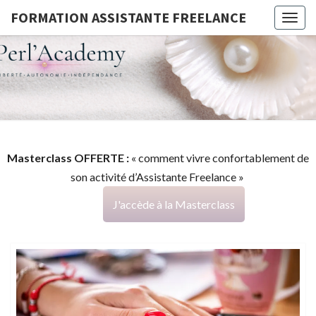
FORMATION ASSISTANTE FREELANCE
Togg
navig
FORMATI
G
ASSISTA
FREELAN
Masterclass OFFERTE :
« comment vivre confortablement de
son activité d’Assistante Freelance »
J'accède à la Masterclass