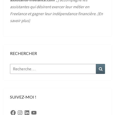
assistantes qui désirent exercer leur métier en
Freelance et gagner leur indépendance financière. {
En
savoir plus
}
RECHERCHER
Rechercher :
Recher
SUIVEZ-MOI !
Facebook
Instagram
LinkedIn
YouTube