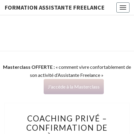
FORMATION ASSISTANTE FREELANCE
Togg
navig
FORMATI
G
ASSISTA
FREELAN
Masterclass OFFERTE :
« comment vivre confortablement de
son activité d’Assistante Freelance »
J'accède à la Masterclass
COACHING
COACHING PRIVÉ –
PRIVÉ
CONFIRMATION DE
–