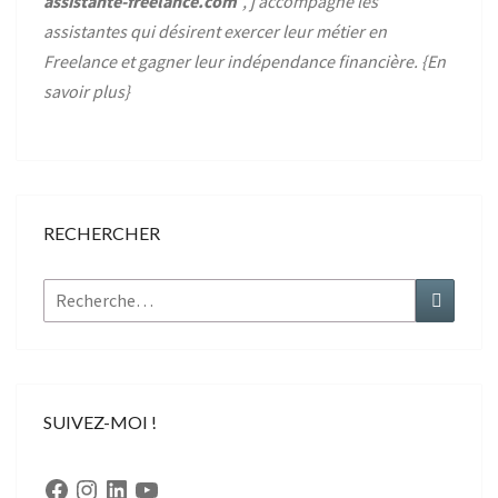
assistante-freelance.com
”, j’accompagne les
assistantes qui désirent exercer leur métier en
Freelance et gagner leur indépendance financière. {
En
savoir plus
}
RECHERCHER
Rechercher :
Recher
SUIVEZ-MOI !
Facebook
Instagram
LinkedIn
YouTube