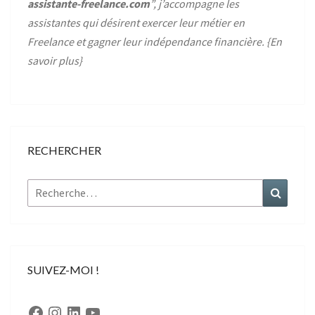
assistante-freelance.com
”, j’accompagne les
assistantes qui désirent exercer leur métier en
Freelance et gagner leur indépendance financière. {
En
savoir plus
}
RECHERCHER
Rechercher :
Recher
SUIVEZ-MOI !
Facebook
Instagram
LinkedIn
YouTube