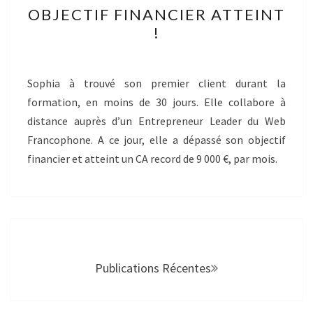
OBJECTIF FINANCIER ATTEINT
FINANCIER
!
ATTEINT
!
Sophia à trouvé son premier client durant la
formation, en moins de 30 jours. Elle collabore à
distance auprès d’un Entrepreneur Leader du Web
Francophone. A ce jour, elle a dépassé son objectif
financier et atteint un CA record de 9 000 €, par mois.
Navigation
au
sein
Publications Récentes
des
articles