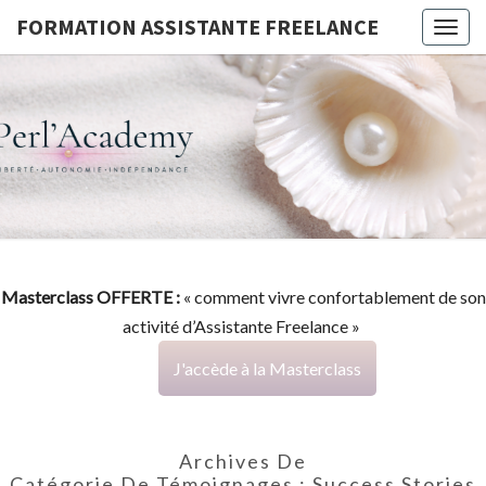
FORMATION ASSISTANTE FREELANCE
Togg
navig
FORMATI
G
ASSISTA
FREELAN
Masterclass OFFERTE :
« comment vivre confortablement de son
activité d’Assistante Freelance »
J'accède à la Masterclass
Archives De
Catégorie De Témoignages :
Success Stories