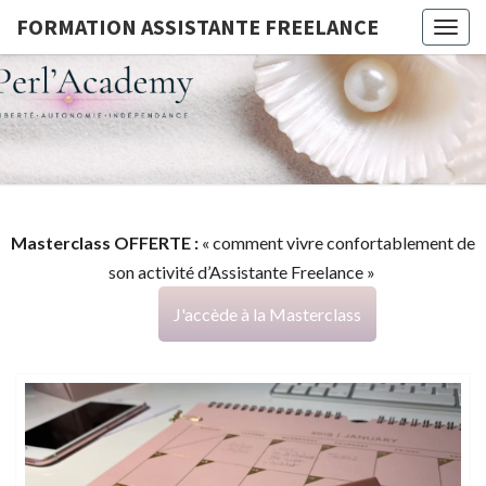
FORMATION ASSISTANTE FREELANCE
Togg
navig
FORMATI
G
ASSISTA
FREELAN
Masterclass OFFERTE :
« comment vivre confortablement de
son activité d’Assistante Freelance »
J'accède à la Masterclass