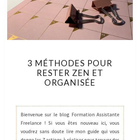
3
3 MÉTHODES POUR
MÉTHODES
RESTER ZEN ET
POUR
ORGANISÉE
RESTER
ZEN
ET
ORGANISÉE
Bienvenue sur le blog Formation Assistante
Freelance ! Si vous êtes nouveau ici, vous
voudrez sans doute lire mon guide qui vous
donne les 7 actions à réaliser pour trouver des