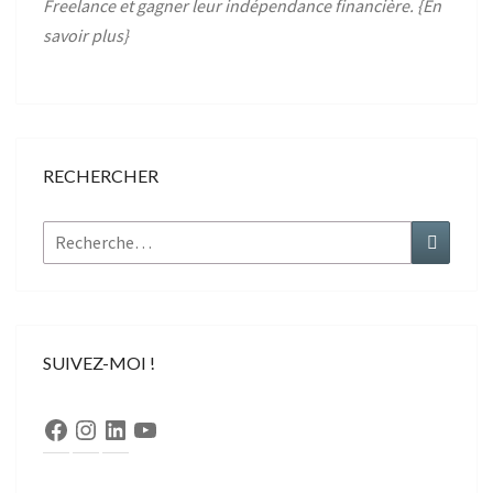
Freelance et gagner leur indépendance financière. {
En
savoir plus
}
RECHERCHER
Rechercher :
Recher
SUIVEZ-MOI !
Facebook
Instagram
LinkedIn
YouTube