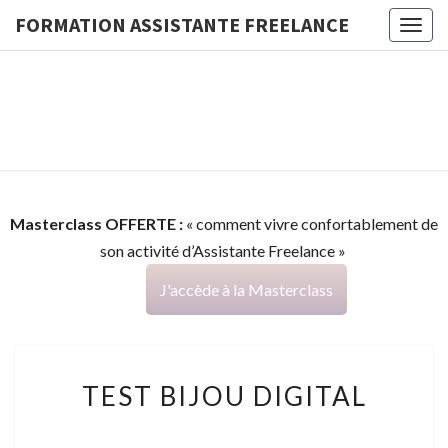
FORMATION ASSISTANTE FREELANCE
Togg
navig
FORMATI
G
ASSISTA
FREELAN
Masterclass OFFERTE :
« comment vivre confortablement de
son activité d’Assistante Freelance »
J'accède à la Masterclass
TEST
TEST BIJOU DIGITAL
BIJOU
DIGITAL