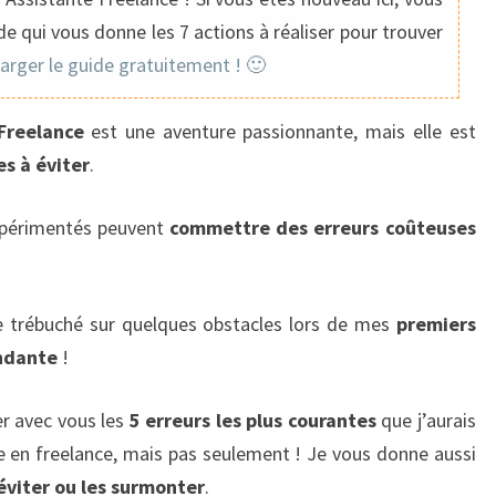
VOUS
e qui vous donne les 7 actions à réaliser pour trouver
VOULEZ
harger le guide gratuitement ! 🙂
ÉVITER
Freelance
est une aventure passionnante, mais elle est
es à éviter
.
xpérimentés peuvent
commettre des erreurs coûteuses
 trébuché sur quelques obstacles lors de mes
premiers
endante
!
er avec vous les
5 erreurs les plus courantes
que j’aurais
ée en freelance, mais pas seulement ! Je vous donne aussi
éviter ou les surmonter
.