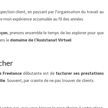
pection client, en passant par l’organisation du travail au
t de mon expérience accumulée au fil des années.
eçon
, prenons ensemble le temps de les explorer pour que
ans le
domaine de l’Assistanat Virtuel
.
 cher
e Freelance
débutante est de
facturer ses prestations
lle
. Souvent, par crainte de ne pas trouver de clients.
t votre cas, que vous laissez la peur choisir à votre place.